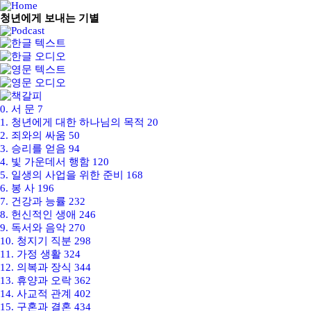
청년에게 보내는 기별
0.
서 문
7
1.
청년에게 대한 하나님의 목적
20
2.
죄와의 싸움
50
3.
승리를 얻음
94
4.
빛 가운데서 행함
120
5.
일생의 사업을 위한 준비
168
6.
봉 사
196
7.
건강과 능률
232
8.
헌신적인 생애
246
9.
독서와 음악
270
10.
청지기 직분
298
11.
가정 생활
324
12.
의복과 장식
344
13.
휴양과 오락
362
14.
사교적 관계
402
15.
구혼과 결혼
434